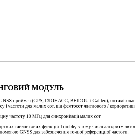
МІНГОВИЙ МОДУЛЬ
NSS приймач (GPS, ГЛОНАСС, BEIDOU і Galileo), оптимізований 
у і частоти для малих сот, від фемтосот житлового / корпоративн
цну частоту 10 МГц для синхронізації малих сот.
ртних таймінгових функцій Trimble, в тому числі алгоритм авт
опомогою GNSS для забезпечення точної референцної частоти.