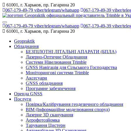
61001, г. Харьков, пр. Гагарина 20
067-179-49-79 viber/telegram/whatsapp
067-179-49-39 viber/tel
067-179-49-79 viber/telegram/whatsapp
067-179-49-39 viber/tel
61001, г. Харьков, пр. Гагарина 20
Geopraktik
Обладнання
БЕЗПІЛОТНІ ЛІТАЛЬНІ АПАРАТИ (БПЛА)
Лазерно-Оптичне Обладнання
Системи Нівелювання Trimble
GNSS Навігація для Сільського Господарства
Моніторингові системи Trimble
Аксесуари
GNSS обладнання
Програмне забезпечення
Оренда GNSS
Послуги
Повірка/Калібрування геодезичного обладнання
BIM (Інформаційне моделювання споруд)
Лазерне 3D сканування
Аерофотозйомка
Тарування Цистерн
Автомобільне 3D Сканування