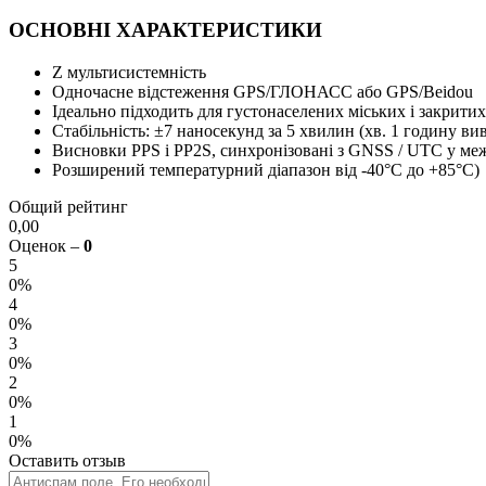
ОСНОВНІ ХАРАКТЕРИСТИКИ
Z мультисистемність
Одночасне відстеження GPS/ГЛОНАСС або GPS/Beidou
Ідеально підходить для густонаселених міських і закрит
Стабільність: ±7 наносекунд за 5 хвилин (хв. 1 годину ви
Висновки PPS і PP2S, синхронізовані з GNSS / UTC у меж
Розширений температурний діапазон від -40°C до +85°C)
Общий рейтинг
0,00
Оценок –
0
5
0%
4
0%
3
0%
2
0%
1
0%
Оставить отзыв