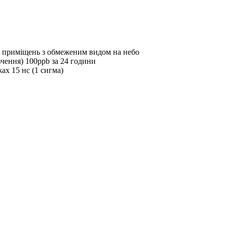
их приміщень з обмеженим видом на небо
вчення) 100ppb за 24 години
ах 15 нс (1 сигма)