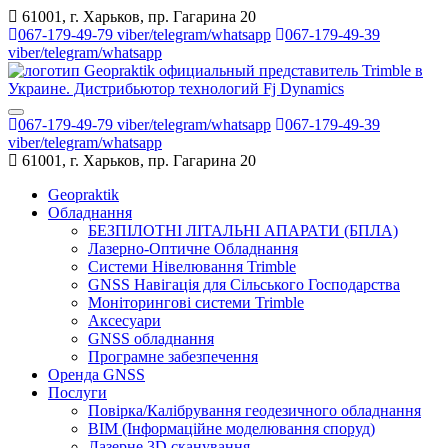
61001, г. Харьков, пр. Гагарина 20
067-179-49-79 viber/telegram/whatsapp
067-179-49-39
viber/telegram/whatsapp
067-179-49-79 viber/telegram/whatsapp
067-179-49-39
viber/telegram/whatsapp
61001, г. Харьков, пр. Гагарина 20
Geopraktik
Обладнання
БЕЗПІЛОТНІ ЛІТАЛЬНІ АПАРАТИ (БПЛА)
Лазерно-Оптичне Обладнання
Системи Нівелювання Trimble
GNSS Навігація для Сільського Господарства
Моніторингові системи Trimble
Аксесуари
GNSS обладнання
Програмне забезпечення
Оренда GNSS
Послуги
Повірка/Калібрування геодезичного обладнання
BIM (Інформаційне моделювання споруд)
Лазерне 3D сканування