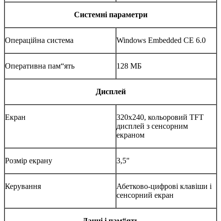
Системні параметри
Операційна система
Windows Embedded CE 6.0
Оперативна пам“ять
128 МБ
Дисплей
Екран
320x240, кольоровий TFT
дисплей з сенсорним
екраном
Розмір екрану
3,5"
Керування
Абетково-цифрові клавіши і
сенсорний екран
Данні і пам“ять