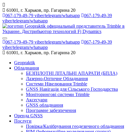
61001, г. Харьков, пр. Гагарина 20
067-179-49-79 viber/telegram/whatsapp
067-179-49-39
viber/telegram/whatsapp
067-179-49-79 viber/telegram/whatsapp
067-179-49-39
viber/telegram/whatsapp
61001, г. Харьков, пр. Гагарина 20
Geopraktik
Обладнання
БЕЗПІЛОТНІ ЛІТАЛЬНІ АПАРАТИ (БПЛА)
Лазерно-Оптичне Обладнання
Системи Нівелювання Trimble
GNSS Навігація для Сільського Господарства
Моніторингові системи Trimble
Аксесуари
GNSS обладнання
Програмне забезпечення
Оренда GNSS
Послуги
Повірка/Калібрування геодезичного обладнання
BIM (Інформаційне моделювання споруд)