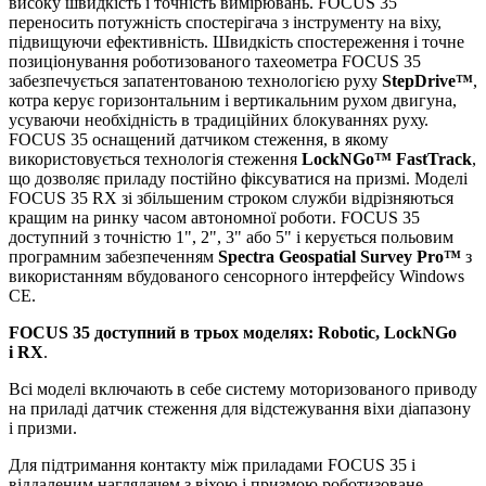
високу швидкість і точність вимірювань. FOCUS 35
переносить потужність спостерігача з інструменту на віху,
підвищуючи ефективність. Швидкість спостереження і точне
позиціонування роботизованого тахеометра FOCUS 35
забезпечується запатентованою технологією руху
StepDrive™
,
котра керує горизонтальним і вертикальним рухом двигуна,
усуваючи необхідність в традиційних блокуваннях руху.
FOCUS 35 оснащений датчиком стеження, в якому
використовується технологія стеження
LockNGo™ FastTrack
,
що дозволяє приладу постійно фіксуватися на призмі. Моделі
FOCUS 35 RX зі збільшеним строком служби відрізняються
кращим на ринку часом автономної роботи. FOCUS 35
доступний з точністю 1", 2", 3" або 5" і керується польовим
програмним забезпеченням
Spectra Geospatial Survey Pro™
з
використанням вбудованого сенсорного інтерфейсу Windows
CE.
FOCUS 35 доступний в трьох моделях: Robotic, LockNGo
і RX
.
Всі моделі включають в себе систему моторизованого приводу
на приладі датчик стеження для відстежування віхи діапазону
і призми.
Для підтримання контакту між приладами FOCUS 35 і
віддаленим наглядачем з віхою і призмою роботизоване