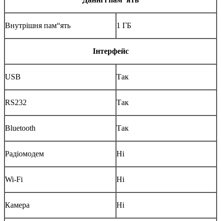
Внутрішня пам“ять
1 ГБ
Інтерфейс
USB
Так
RS232
Так
Bluetooth
Так
Радіомодем
Ні
Wi-Fi
Ні
Камера
Ні