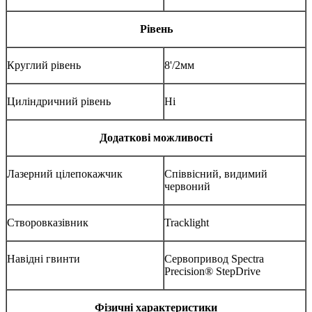
Рівень
Круглий рівень
8'/2мм
Циліндричний рівень
Ні
Додаткові можливості
Лазерний цілепокажчик
Співвісний, видимий
червоний
Створовказівник
Tracklight
Навідні гвинти
Сервопривод Spectra
Precision® StepDrive
Фізичні характеристики