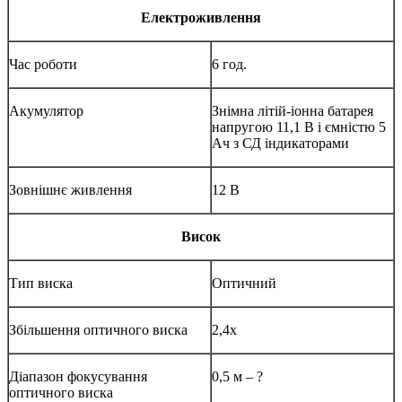
Електроживлення
Час роботи
6 год.
Акумулятор
Знімна літій-іонна батарея
напругою 11,1 В і ємністю 5
Ач з СД індикаторами
Зовнішнє живлення
12 В
Висок
Тип виска
Оптичний
Збільшення оптичного виска
2,4х
Діапазон фокусування
0,5 м – ?
оптичного виска