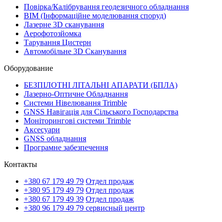
Повірка/Калібрування геодезичного обладнання
BIM (Інформаційне моделювання споруд)
Лазерне 3D сканування
Аерофотозйомка
Тарування Цистерн
Автомобільне 3D Сканування
Оборудование
БЕЗПІЛОТНІ ЛІТАЛЬНІ АПАРАТИ (БПЛА)
Лазерно-Оптичне Обладнання
Системи Нівелювання Trimble
GNSS Навігація для Сільського Господарства
Моніторингові системи Trimble
Аксесуари
GNSS обладнання
Програмне забезпечення
Контакты
+380 67 179 49 79
Отдел продаж
+380 95 179 49 79
Отдел продаж
+380 67 179 49 39
Отдел продаж
+380 96 179 49 79
сервисный центр