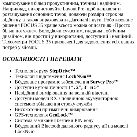
компонування більш продуктивним, точним і надійним.
Наприклад, використовуйте Layout Pro, щоб направляти
розташування основних точок, додаючи розміри строк на
відбитку, а також вираховувати діагоналі і кути. Роботизоване
рішення FOCUS 35 краще всього можна описати як «Просто
більш потужне». Володіючи сучасним, гладким і обтічним
дизайном, він простий у використанні, доступний і надійний.
Тахеометри FOCUS 35 призначені для задоволення усіх ваших
потреб у зйомці.
ОСОБЛИВОСТІ І ПЕРЕВАГИ
Технологія руху
StepDrive™
Технологія відстеження
LockNGo™
Вбудоване програмне забезпечення
Survey Pro™
Доступні кутові точності
1″, 2″, 3″ и 5″
.
Невідбивні вимірювання на великій відстані
Доступні моделі RX з подвійною акумуляторною
системою збільшення строку служби
Високоточні призматичні вимірювання
GPS-технологія
GeoLock™
Система замикання безпеки PIN-коду
Вбудований Bluetooth дальнього радиусу дії на моделі
LockNGo