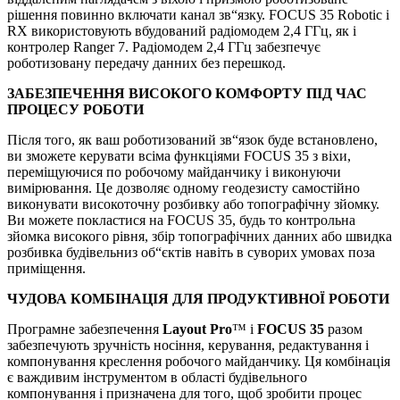
рішення повинно включати канал зв“язку. FOCUS 35 Robotic і
RX використовують вбудований радіомодем 2,4 ГГц, як і
контролер Ranger 7. Радіомодем 2,4 ГГц забезпечує
роботизовану передачу данних без перешкод.
ЗАБЕЗПЕЧЕННЯ ВИСОКОГО КОМФОРТУ ПІД ЧАС
ПРОЦЕСУ РОБОТИ
Після того, як ваш роботизований зв“язок буде встановлено,
ви зможете керувати всіма функціями FOCUS 35 з віхи,
переміщуючися по робочому майданчику і виконуючи
вимірювання. Це дозволяє одному геодезисту самостійно
виконувати високоточну розбивку або топографічну зйомку.
Ви можете покластися на FOCUS 35, будь то контрольна
зйомка високого рівня, збір топографічних данних або швидка
розбивка будівельниз об“єктів навіть в суворих умовах поза
приміщення.
ЧУДОВА КОМБІНАЦІЯ ДЛЯ ПРОДУКТИВНОЇ РОБОТИ
Програмне забезпечення
Layout Pro
™ і
FOCUS 35
разом
забезпечують зручність носіння, керування, редактування і
компонування креслення робочого майданчику. Ця комбінація
є важдивим інструментом в області будівельного
компонування і призначена для того, щоб зробити процес