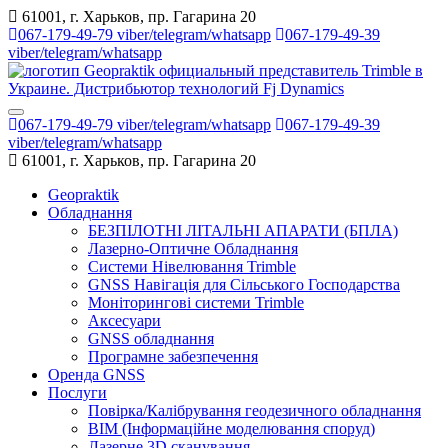
61001, г. Харьков, пр. Гагарина 20
067-179-49-79 viber/telegram/whatsapp
067-179-49-39
viber/telegram/whatsapp
067-179-49-79 viber/telegram/whatsapp
067-179-49-39
viber/telegram/whatsapp
61001, г. Харьков, пр. Гагарина 20
Geopraktik
Обладнання
БЕЗПІЛОТНІ ЛІТАЛЬНІ АПАРАТИ (БПЛА)
Лазерно-Оптичне Обладнання
Системи Нівелювання Trimble
GNSS Навігація для Сільського Господарства
Моніторингові системи Trimble
Аксесуари
GNSS обладнання
Програмне забезпечення
Оренда GNSS
Послуги
Повірка/Калібрування геодезичного обладнання
BIM (Інформаційне моделювання споруд)
Лазерне 3D сканування