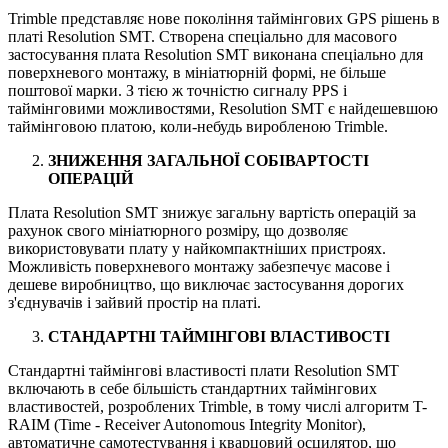
Trimble представляє нове покоління таймінгових GPS рішень в
платі Resolution SMT. Створена спеціально для масового
застосування плата Resolution SMT виконана спеціально для
поверхневого монтажу, в мініатюрній формі, не більше
поштової марки. З тією ж точністю сигналу PPS і
таймінговими можливостями, Resolution SMT є найдешевшою
таймінговою платою, коли-небудь виробленою Trimble.
ЗНИЖЕННЯ ЗАГАЛЬНОЇ СОБІВАРТОСТІ
ОПЕРАЦІЙ
Плата Resolution SMT знижує загальну вартість операцій за
рахунок свого мініатюрного розміру, що дозволяє
використовувати плату у найкомпактніших пристроях.
Можливість поверхневого монтажу забезпечує масове і
дешеве виробництво, що виключає застосування дорогих
з'єднувачів і зайвий простір на платі.
СТАНДАРТНІ ТАЙМІНГОВІ ВЛАСТИВОСТІ
Стандартні таймінгові властивості плати Resolution SMT
включають в себе більшість стандартних таймінгових
властивостей, розроблених Trimble, в тому числі алгоритм T-
RAIM (Time - Receiver Autonomous Integrity Monitor),
автоматичне самотестування і кварцовий осцилятор, що