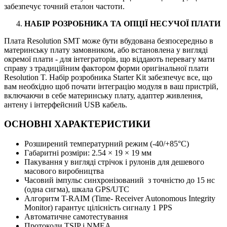
забезпечує точний еталон частоти.
НАБІР РОЗРОБНИКА ТА ОПЦІЇ НЕСУЧОЇ ПЛАТИ
Плата Resolution SMT може бути вбудована безпосередньо в
материнську плату замовником, або встановлена у вигляді
окремої плати - для інтеграторів, що віддають перевагу мати
справу з традиційним фактором форми оригінальної плати
Resolution T. Набір розробника Starter Kit забезпечує все, що
вам необхідно щоб почати інтеграцію модуля в ваш пристрій,
включаючи в себе материнську плату, адаптер живлення,
антену і інтерфейсний USB кабель.
ОСНОВНІ ХАРАКТЕРИСТИКИ
Розширений температурний режим (-40/+85°C)
Габаритні розміри: 2.54 × 19 × 19 мм
Пакування у вигляді стрічок і рулонів для дешевого
масового виробництва
Часовий імпульс синхронізований з точністю до 15 нс
(одна сигма), шкала GPS/UTC
Алгоритм T-RAIM (Time- Receiver Autonomous Integrity
Monitor) гарантує цілісність сигналу 1 PPS
Автоматичне самотестування
Протоколи TSIP і NMEA