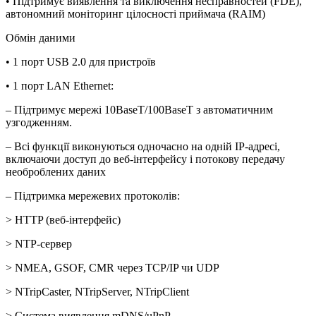
• Підтримує виявлення та виключення несправностей (FDE),
автономний моніторинг цілосності приймача (RAIM)
Обмін даними
• 1 порт USB 2.0 для пристроїв
• 1 порт LAN Ethernet:
– Підтримує мережі 10BaseT/100BaseT з автоматичним
узгодженням.
– Всі функції виконуються одночасно на одній IP-адресі,
включаючи доступ до веб-інтерфейсу і потокову передачу
необроблених даних
– Підтримка мережевих протоколів:
> HTTP (веб-інтерфейс)
> NTP-сервер
> NMEA, GSOF, CMR через TCP/IP чи UDP
> NTripCaster, NTripServer, NTripClient
> Система виявлення mDNS/uPnP