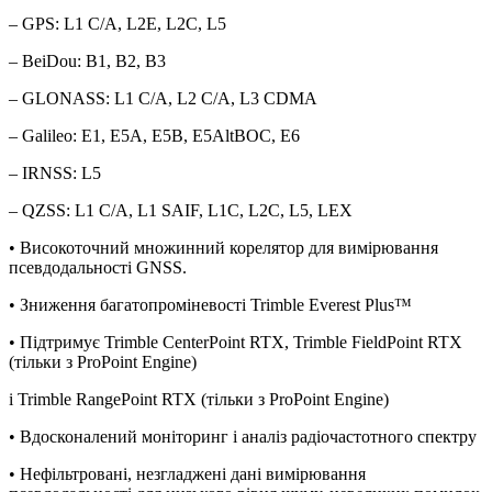
– GPS: L1 C/A, L2E, L2C, L5
– BeiDou: B1, B2, B3
– GLONASS: L1 C/A, L2 C/A, L3 CDMA
– Galileo: E1, E5A, E5B, E5AltBOC, E6
– IRNSS: L5
– QZSS: L1 C/A, L1 SAIF, L1C, L2C, L5, LEX
• Високоточний множинний корелятор для вимірювання
псевдодальності GNSS.
• Зниження багатопроміневості Trimble Everest Plus™
• Підтримує Trimble CenterPoint RTX, Trimble FieldPoint RTX
(тільки з ProPoint Engine)
і Trimble RangePoint RTX (тільки з ProPoint Engine)
• Вдосконалений моніторинг і аналіз радіочастотного спектру
• Нефільтровані, незгладжені дані вимірювання