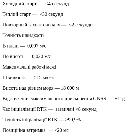
Холодний старт — <45 секунд
Теплий старт — <30 секунд
Повторный захват сигналу — <2 секунди
Точність швидкості
В плані — 0,007 м/с
По висоті — 0,020 м/с
Максимальні рабочі межі
Швидкість — 515 м/сек
Висота над рівнем моря — 18 000 м
Відстеження максимального прискорення GNSS — ±11g
Час ініціалізації RTK — зазвичай <8 секунд
Точність ініціалізації RTK — >99,9%
Позиційна затримка — <20 мс