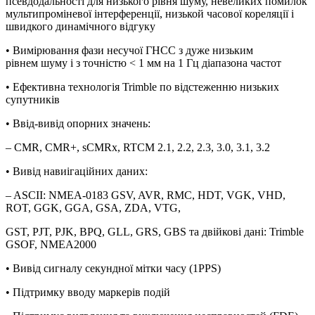
псевдодальності для низького рівня шуму, невеликих помилок
мультипроміневої інтерференції, низькой часової кореляції і
швидкого динамічного відгуку
• Вимірювання фази несучої ГНСС з дуже низьким
рівнем шуму і з точністю < 1 мм на 1 Гц діапазона частот
• Ефективна технологія Trimble по відстеженню низьких
супутників
• Ввід-вивід опорних значень:
– CMR, CMR+, sCMRx, RTCM 2.1, 2.2, 2.3, 3.0, 3.1, 3.2
• Вивід навиігаційних даних:
– ASCII: NMEA-0183 GSV, AVR, RMC, HDT, VGK, VHD,
ROT, GGK, GGA, GSA, ZDA, VTG,
GST, PJT, PJK, BPQ, GLL, GRS, GBS та двійкові дані: Trimble
GSOF, NMEA2000
• Вивід сигналу секундної мітки часу (1PPS)
• Підтримку вводу маркерів подій