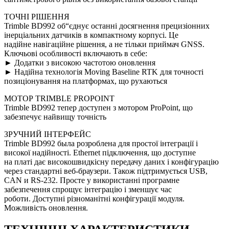
ТОЧНІ РІШЕННЯ
Trimble BD992 об“єднує останні досягнення прецизіонних
інерціальних датчиків в компактному корпусі. Це
надійне навігаційне рішення, а не тільки приймач GNSS.
Ключьові особливості включають в себе:
► Додатки з високою частотою оновлення
► Надійна технологія Moving Baseline RTK для точності
позиціонування на платформах, що рухаються
МОТОР TRIMBLE PROPOINT
Trimble BD992 тепер доступен з мотором ProPoint, що
забезпечує найвищу точність
ЗРУЧНИЙ ІНТЕРФЕЙС
Trimble BD992 была розроблена для простої інтеграції і
високої надійності. Ethernet підключення, що доступне
на платі дає високошвидкісну передачу даних і конфігурацію
через стандартні веб-браузери. Також підтримується USB,
CAN и RS-232. Просте у використанні програмне
забезпечення спрощує інтеграцію і зменшує час
роботи. Доступні різноманітні конфігурації модуля.
Можливість оновлення.