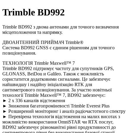
Trimble BD992
Trimble BD992 з двома антенами для точного визначення
місцеположення та напрямку.
ДВОАНТЕННИЙ ПРИЙМАЧ Trimble®
Система BD992 GNSS є єдиним рішенням для точного
позиціонування.
ТЕХНОЛОГІЯ Trimble Maxwell™ 7
Trimble BD992 підтримує частоту для супутників GPS,
GLONASS, BeiDou и Galileo. Також є можливість
сористатится додатковими сигналами. Це забезпечує
найшвидшу і надійну ініціалізацію RTK для
сантиметрового позиціонування. За участю новітньої
технології Trimble Maxwell™ 7, BD992 забезпечує:
► 2 x 336 каналів відстеження
► Зниження багатопроміневості Trimble Everest Plus
► Розширений моніторинг і аналіз радіочастотного спектру
► Перевірена технологія відстеження на малих висотах з
можливістю використання OmniSTAR чи RTX послуг,
BD992 забезпечує різноманітні рівні продуктивності до
сантиметрового рівня без використання базової станції