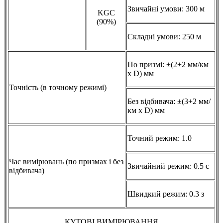
Звичайні умови: 300 м
KGC
(90%)
Складні умови: 250 м
По призмі: ±(2+2 мм/км
х D) мм
Точність (в точному режимі)
Без відбивача: ±(3+2 мм/
км х D) мм
Точний режим: 1.0
Час вимірювань (по призмах і без
Звичайний режим: 0.5 с
відбивача)
Швидкий режим: 0.3 з
КУТОВІ ВИМІРЮВАННЯ