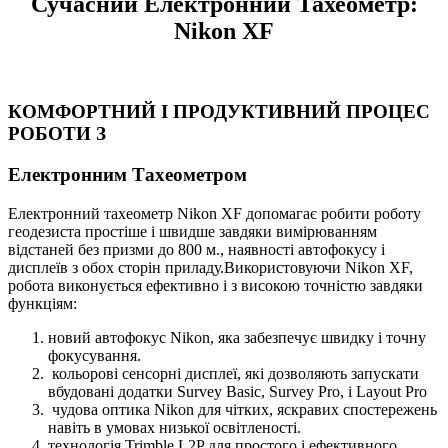
Сучасний Електронний Тахеометр:
Nikon XF
КОМФОРТНИЙ І ПРОДУКТИВНИЙ ПРОЦЕС
РОБОТИ З
Електронним Тахеометром
Електронний тахеометр Nikon XF допомагає робити роботу
геодезиста простіше і швидше завдяки вимірюванням
відстаней без призми до 800 м., наявності автофокусу і
дисплеїв з обох сторін приладу.Використовуючи Nikon XF,
робота виконується ефективно і з високою точністю завдяки
функціям:
новий автофокус Nikon, яка забезпечує швидку і точну
фокусування.
кольорові сенсорні дисплеї, які дозволяють запускати
вбудовані додатки Survey Basic, Survey Pro, і Layout Pro
чудова оптика Nikon для чітких, яскравих спостережень
навіть в умовах низької освітленості.
технологія Trimble L2P для простого і ефективного