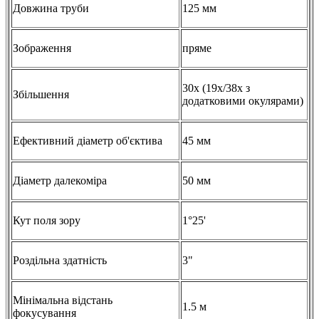
Довжина труби
125 мм
Зображення
пряме
30х (19x/38x з
Збільшення
додатковими окулярами)
Ефективний діаметр об'єктива
45 мм
Діаметр далекоміра
50 мм
Кут поля зору
1°25'
Роздільна здатність
3"
Мінімальна відстань
1.5 м
фокусування