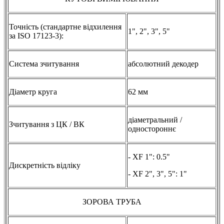
Точність (стандартне відхилення
1", 2", 3", 5"
за ISO 17123-3):
Система зчитування
абсолютний декодер
Діаметр круга
62 мм
діаметральний /
Зчитування з ЦК / ВК
одностороннє
- XF 1": 0.5"
Дискретність відліку
- XF 2", 3", 5": 1"
ЗОРОВА ТРУБА