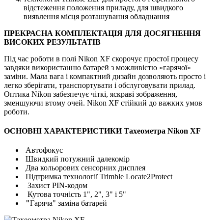
відстеження положення приладу, для швидкого
виявлення місця розташування обладнання
ПРЕКРАСНА КОМПЛЕКТАЦІЯ ДЛЯ ДОСЯГНЕННЯ
ВИСОКИХ РЕЗУЛЬТАТІВ
Під час роботи в полі Nikon XF скорочує простої процесу
завдяки використанню батарей з можливістю «гарячої»
заміни. Мала вага і компактний дизайн дозволяють просто і
легко зберігати, транспортувати і обслуговувати прилад.
Оптика Nikon забезпечує чіткі, яскраві зображення,
зменшуючи втому очей. Nikon XF стійкий до важких умов
роботи.
ОСНОВНІ ХАРАКТЕРИСТИКИ Тахеометра Nikon XF
Автофокус
Швидкий потужний далекомір
Два кольорових сенсорних дисплея
Підтримка технології Trimble Locate2Protect
Захист PIN-кодом
Кутова точність 1", 2", 3" і 5"
"
Гаряча" заміна батарей