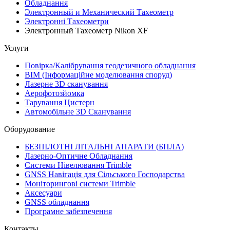
Обладнання
Электронный и Механический Тахеометр
Электронні Тахеометри
Электронный Тахеометр Nikon XF
Услуги
Повірка/Калібрування геодезичного обладнання
BIM (Інформаційне моделювання споруд)
Лазерне 3D сканування
Аерофотозйомка
Тарування Цистерн
Автомобільне 3D Сканування
Оборудование
БЕЗПІЛОТНІ ЛІТАЛЬНІ АПАРАТИ (БПЛА)
Лазерно-Оптичне Обладнання
Системи Нівелювання Trimble
GNSS Навігація для Сільського Господарства
Моніторингові системи Trimble
Аксесуари
GNSS обладнання
Програмне забезпечення
Контакты