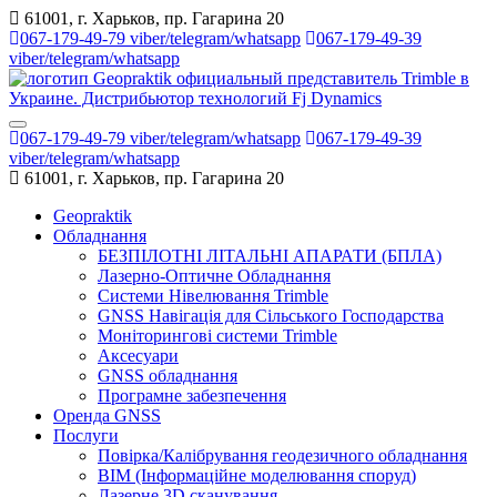
61001, г. Харьков, пр. Гагарина 20
067-179-49-79 viber/telegram/whatsapp
067-179-49-39
viber/telegram/whatsapp
067-179-49-79 viber/telegram/whatsapp
067-179-49-39
viber/telegram/whatsapp
61001, г. Харьков, пр. Гагарина 20
Geopraktik
Обладнання
БЕЗПІЛОТНІ ЛІТАЛЬНІ АПАРАТИ (БПЛА)
Лазерно-Оптичне Обладнання
Системи Нівелювання Trimble
GNSS Навігація для Сільського Господарства
Моніторингові системи Trimble
Аксесуари
GNSS обладнання
Програмне забезпечення
Оренда GNSS
Послуги
Повірка/Калібрування геодезичного обладнання
BIM (Інформаційне моделювання споруд)
Лазерне 3D сканування