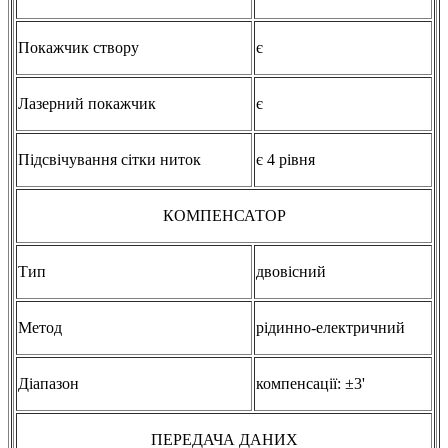
Покажчик створу
є
Лазерний покажчик
є
Підсвічування сітки ниток
є 4 рівня
КОМПЕНСАТОР
Тип
двовісний
Метод
рідинно-електричний
Діапазон
компенсації: ±3'
ПЕРЕДАЧА ДАНИХ