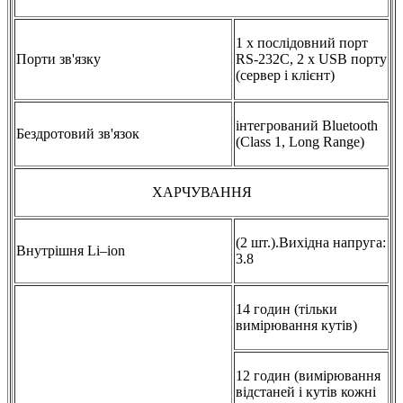
1 х послідовний порт
Порти зв'язку
RS-232C, 2 х USB порту
(сервер і клієнт)
інтегрований Bluetooth
Бездротовий зв'язок
(Class 1, Long Range)
ХАРЧУВАННЯ
(2 шт.).Вихідна напруга:
Внутрішня Li–ion
3.8
14 годин (тільки
вимірювання кутів)
12 годин (вимірювання
відстаней і кутів кожні