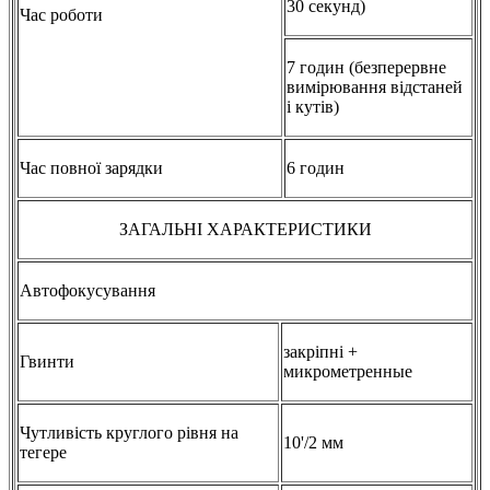
30 секунд)
Час роботи
7 годин (безперервне
вимірювання відстаней
і кутів)
Час повної зарядки
6 годин
ЗАГАЛЬНІ ХАРАКТЕРИСТИКИ
Автофокусування
закріпні +
Гвинти
микрометренные
Чутливість круглого рівня на
10'/2 мм
тегере