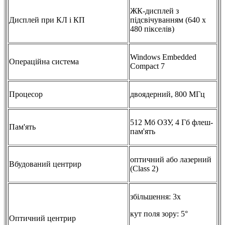
ЖК-дисплей з
Дисплей при КЛ і КП
підсвічуванням (640 х
480 пікселів)
Windows Embedded
Операційна система
Compact 7
Процесор
двоядерний, 800 МГц
512 Мб ОЗУ, 4 Гб флеш-
Пам'ять
пам'ять
оптичний або лазерний
Вбудований центрир
(Class 2)
збільшення: 3х
кут поля зору: 5°
Оптичний центрир